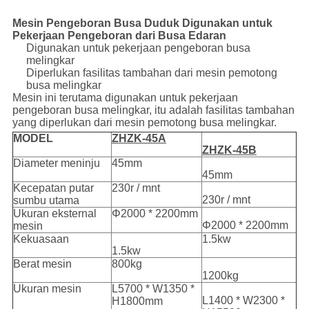
Mesin Pengeboran Busa Duduk Digunakan untuk
Pekerjaan Pengeboran dari Busa Edaran
Digunakan untuk pekerjaan pengeboran busa
melingkar
Diperlukan fasilitas tambahan dari mesin pemotong
busa melingkar
Mesin ini terutama digunakan untuk pekerjaan
pengeboran busa melingkar, itu adalah fasilitas tambahan
yang diperlukan dari mesin pemotong busa melingkar.
MODEL
ZHZK-45A
ZHZK-45B
Diameter meninju
45mm
45mm
Kecepatan putar
230r / mnt
230r / mnt
sumbu utama
Ukuran eksternal
Φ2000 * 2200mm
Φ2000 * 2200mm
mesin
Kekuasaan
1.5kw
1.5kw
Berat mesin
800kg
1200kg
Ukuran mesin
L5700 * W1350 *
L1400 * W2300 *
H1800mm