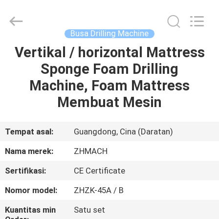
Zehui
machinery
equipment
co.,
ltd.
Busa Drilling Machine
All
Rights
Vertikal / horizontal Mattress
RUMAH
Reserved.
Sponge Foam Drilling
PRODUK
Machine, Foam Mattress
Membuat Mesin
TENTANG
KAMI
Tempat asal:
Guangdong, Cina (Daratan)
Nama merek:
ZHMACH
TUR
Sertifikasi:
CE Certificate
PABRIK
Nomor model:
ZHZK-45A / B
KONTROL
Kuantitas min
Satu set