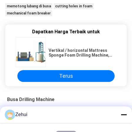
memotong lubang di busa
cutting holes in foam
mechanical foam breaker
Dapatkan Harga Terbaik untuk
Vertikal / horizontal Mattress
Sponge Foam Drilling Machine,
Foam Mattress Membuat Mesin
Terus
Busa Drilling Machine
Mesin Embossing Spons Bulat Horizontal / Mesin Pemotong
Zehui
Abnormitas Untuk Bantal
Vertikal Memory Sponge Foam Drilling Machine High Precision