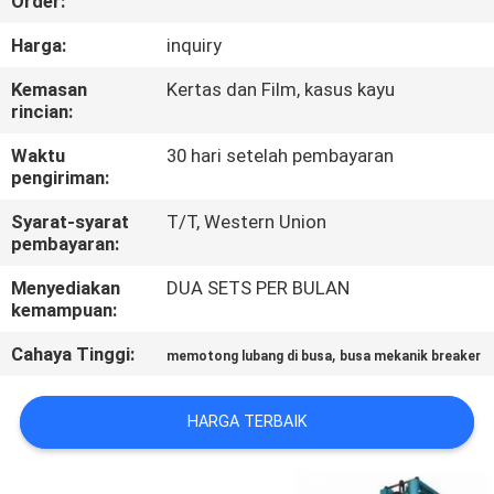
Order:
KUALITAS
Harga:
inquiry
HUBUNGI
Kemasan
Kertas dan Film, kasus kayu
rincian:
KAMI
Waktu
30 hari setelah pembayaran
pengiriman:
PERMINTAAN
Syarat-syarat
T/T, Western Union
PENAWARAN
pembayaran:
Menyediakan
DUA SETS PER BULAN
SITEMAP
kemampuan:
Cahaya Tinggi:
,
memotong lubang di busa
busa mekanik breaker
KEBIJAKAN
PRIVASI
HARGA TERBAIK