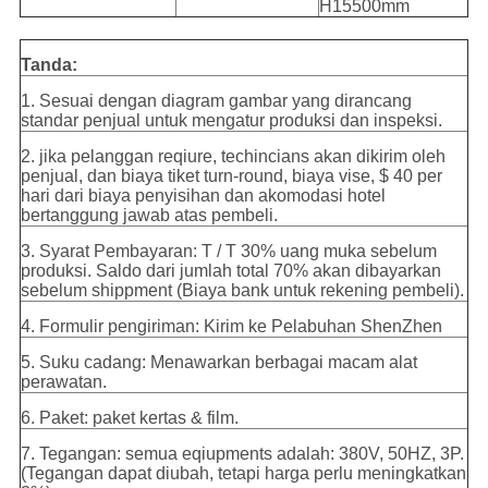
H15500mm
Tanda:
1. Sesuai dengan diagram gambar yang dirancang
standar penjual untuk mengatur produksi dan inspeksi.
2. jika pelanggan reqiure, techincians akan dikirim oleh
penjual, dan biaya tiket turn-round, biaya vise, $ 40 per
hari dari biaya penyisihan dan akomodasi hotel
bertanggung jawab atas pembeli.
3. Syarat Pembayaran: T / T 30% uang muka sebelum
produksi. Saldo dari jumlah total 70% akan dibayarkan
sebelum shippment (Biaya bank untuk rekening pembeli).
4. Formulir pengiriman: Kirim ke Pelabuhan ShenZhen
5. Suku cadang: Menawarkan berbagai macam alat
perawatan.
6. Paket: paket kertas & film.
7. Tegangan: semua eqiupments adalah: 380V, 50HZ, 3P.
(Tegangan dapat diubah, tetapi harga perlu meningkatkan