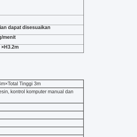
ian dapat disesuaikan
g/menit
2 ×H3.2m
4m×Total Tinggi 3m
sin, kontrol komputer manual dan