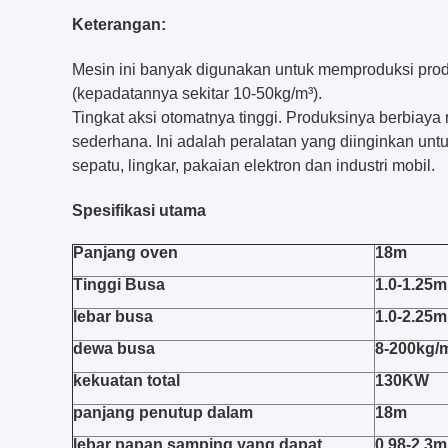
Keterangan:
Mesin ini banyak digunakan untuk memproduksi produ
(kepadatannya sekitar 10-50kg/m³).
Tingkat aksi otomatnya tinggi. Produksinya berbiaya
sederhana. Ini adalah peralatan yang diinginkan untu
sepatu, lingkar, pakaian elektron dan industri mobil.
Spesifikasi utama
Panjang oven
18m
Tinggi Busa
1.0-1.25m
lebar busa
1.0-2.25m
dewa busa
8-200kg/
kekuatan total
130KW
panjang penutup dalam
18m
lebar papan samping yang dapat
0,98-2,3m