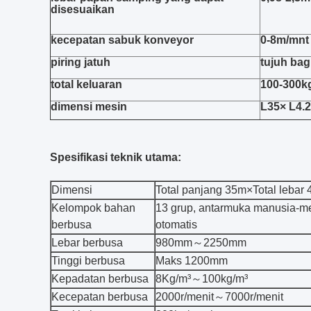
disesuaikan
kecepatan sabuk konveyor
0-8m/mnt
piring jatuh
tujuh bag
total keluaran
100-300k
dimensi mesin
L35× L4.
Spesifikasi teknik utama:
Dimensi
Total panjang 35m×Total lebar 
Kelompok bahan
13 grup, antarmuka manusia-me
berbusa
otomatis
Lebar berbusa
980mm～2250mm
Tinggi berbusa
Maks 1200mm
Kepadatan berbusa
8Kg/m³～100kg/m³
Kecepatan berbusa
2000r/menit～7000r/menit