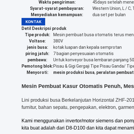
Waktu pengiriman:
45days setelah men
Syarat-syarat pembayaran:
Western Union, L / C, 
Menyediakan kemampuan:
dua set per bulan
KONTAK
Detil Deskripsi produk
Tipe produk:
Mesin pembuat busa otomatis terus men
Voltase:
380V
jenis busa:
kotak luapan dan kepala semprotan
piring jatuh:
7 bagian penyesuaian otomatis
pembawa:
Untuk konveyor busa lembaran panjang 5
Pemotong blok:
Pisau & Gigi Gergaji Tipe Pisau Ganda/ Tipe
Menyoroti:
mesin produksi busa
,
peralatan pembuat
Mesin Pembuat Kasur Otomatis Penuh, Mesin
Lini produksi busa Berkelanjutan Horizontal ZHF-20
furnitur, bahan sepatu, pengepakan, elektron, garmen
Kami menggunakan invertor/motor siemens dan pomp
kita buat adalah dari D8-D100 dan kita dapat mena