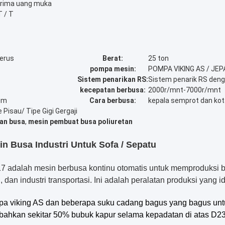
erima uang muka
T / T
erus
Berat:
25 ton
pompa mesin:
POMPA VIKING AS / JE
Sistem penarikan RS:
Sistem penarik RS denga
kecepatan berbusa:
2000r/mnt-7000r/mnt
0m
Cara berbusa:
kepala semprot dan kot
 Pisau/ Tipe Gigi Gergaji
an busa
,
mesin pembuat busa poliuretan
 Busa Industri Untuk Sofa / Sepatu
17 adalah mesin berbusa kontinu otomatis untuk memproduksi b
, dan industri transportasi. Ini adalah peralatan produksi yang
a viking AS dan beberapa suku cadang bagus yang bagus unt
mbahkan sekitar 50% bubuk kapur selama kepadatan di atas D23