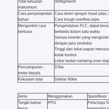
Total keluaran
300kg/menit
maksimum
Cara penyemprotan
Cara down sprayer head (atas, 
bahan
Cara trough overflow pipe.
Mengontrol cara
Pengendalian PLC, dapat teru
berbusa
berbeda dalam satu waktu
Semua inverter yang mengontr
dengan jalur produksi
Tinggi dan lebar papan menuru
kotak kontrol.
Lebar tautan samping oven dap
Pencampuran -
37kw
motor kepala
Kekuatan total
Sekitar 90kw
Jenis
Menggunakan
Spesifikasi
Tangki bahan
PPG
Pelat baja 
besar
pengontrol s