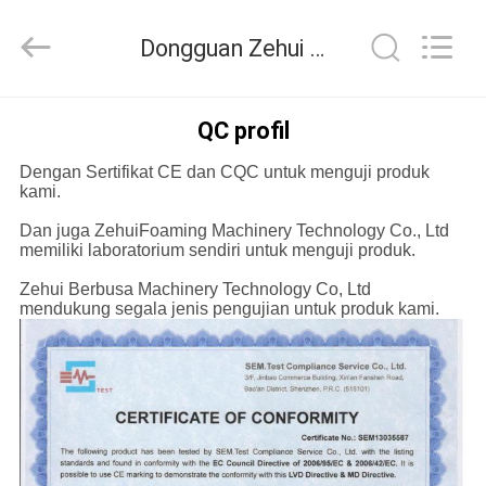
Zehui
machinery
equipment
Dongguan Zehui machinery equipment co., ltd Kontrol kualitas
co.,
ltd.
All
Rights
RUMAH
Reserved.
QC profil
Dengan Sertifikat CE dan CQC untuk menguji produk
PRODUK
kami.
Dan juga ZehuiFoaming Machinery Technology Co., Ltd
TENTANG
memiliki laboratorium sendiri untuk menguji produk.
KAMI
Zehui Berbusa Machinery Technology Co, Ltd
mendukung segala jenis pengujian untuk produk kami.
TUR
PABRIK
KONTROL