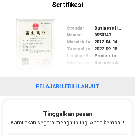
Sertifikasi
Standar
Business license
Nomor
0959242
Masalah tanggal
2017-04-14
Tanggal kadaluwarsa
2027-09-18
Lingkup/Range
Production, research and development, sales: continuous foam machinery, sponge machinery and equipment,
Dikeluarkan oleh
Business Administration
PELAJARI LEBIH LANJUT
Tinggalkan pesan
Kami akan segera menghubungi Anda kembali!