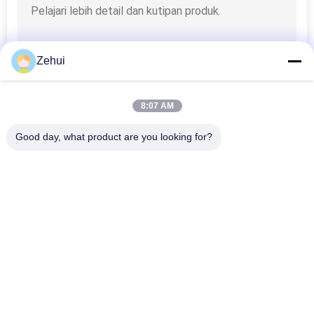
Zehui
8:07 AM
Good day, what product are you looking for?
Bad Request
Semua
Busa Membuat 
Polyurethane Mesin 
Mesin
Foam
Tekanan Rendah 
Busa Line Produksi
Mesin Foam
Line Produksi 
Foam Mesin Cutting
Sponge