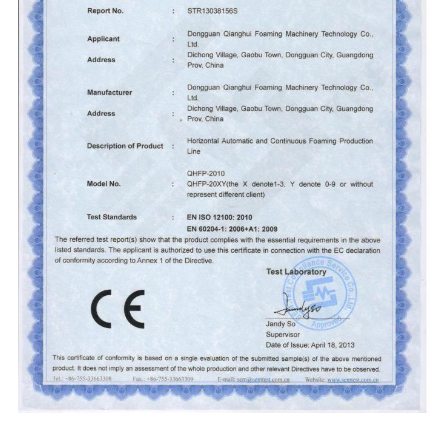
KUALITAS
HUBUNGI
KAMI
PERMINTAAN
PENAWARAN
SITEMAP
KEBIJAKAN
PRIVASI