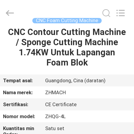
Zehui
machinery
equipment
co.,
ltd.
CNC Foam Cutting Machine
All
Rights
CNC Contour Cutting Machine
RUMAH
Reserved.
/ Sponge Cutting Machine
PRODUK
1.74KW Untuk Lapangan
Foam Blok
TENTANG
KAMI
Tempat asal:
Guangdong, Cina (daratan)
Nama merek:
ZHMACH
TUR
Sertifikasi:
CE Certificate
PABRIK
Nomor model:
ZHQG-4L
KONTROL
Kuantitas min
Satu set