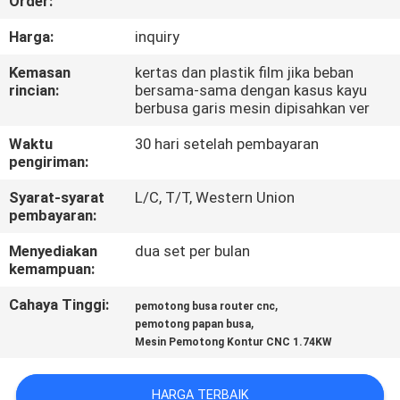
Order:
KUALITAS
Harga:
inquiry
HUBUNGI
Kemasan
kertas dan plastik film jika beban
rincian:
bersama-sama dengan kasus kayu
KAMI
berbusa garis mesin dipisahkan ver
Waktu
30 hari setelah pembayaran
PERMINTAAN
pengiriman:
PENAWARAN
Syarat-syarat
L/C, T/T, Western Union
pembayaran:
SITEMAP
Menyediakan
dua set per bulan
kemampuan:
PRIVACY
Cahaya Tinggi:
,
pemotong busa router cnc
,
pemotong papan busa
POLICY
Mesin Pemotong Kontur CNC 1.74KW
HARGA TERBAIK