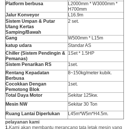
Platform berbusa
L2000mm * W3000mm *
H700mm
Jalur Konveyor
L16.9m
Sistem Umpan & Putar
2 set.
Ulang Kertas
Samping/Bawah
Gang
W500mm * L15m
katup udara
Standar AS
Chiller (Sistem Pendingin &
1Set * 1.5HP
Pemanas)
Sistem Penarikan RS
1set.
Rentang Kepadatan
8~150kg/meter kubik.
Berbusa
Cocokkan Dengan
1set.
Pemotong Blok
Total Daya Motor
Sekitar 125kw.
Mesin NW
Sekitar 30 Ton
Ruang Lantai Diperlukan
L45m*W5m*H4.5m.
pelayanan kami
1.
Kami akan membantu merancang tata letak mesin yang