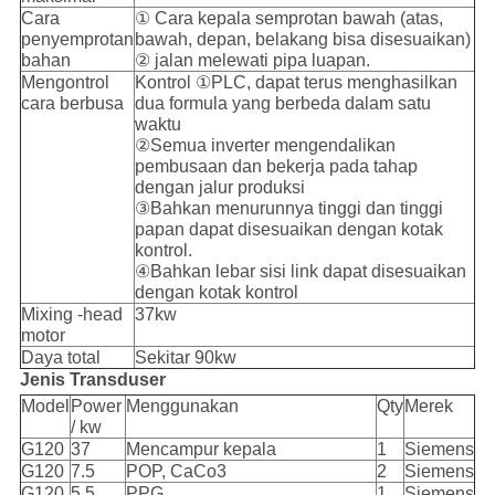
Cara
① Cara kepala semprotan bawah (atas,
penyemprotan
bawah, depan, belakang bisa disesuaikan)
bahan
② jalan melewati pipa luapan.
Mengontrol
Kontrol ①PLC, dapat terus menghasilkan
cara berbusa
dua formula yang berbeda dalam satu
waktu
②Semua inverter mengendalikan
pembusaan dan bekerja pada tahap
dengan jalur produksi
③Bahkan menurunnya tinggi dan tinggi
papan dapat disesuaikan dengan kotak
kontrol.
④Bahkan lebar sisi link dapat disesuaikan
dengan kotak kontrol
Mixing -head
37kw
motor
Daya total
Sekitar 90kw
Jenis Transduser
Model
Power
Menggunakan
Qty
Merek
/ kw
G120
37
Mencampur kepala
1
Siemens
G120
7.5
POP, CaCo3
2
Siemens
G120
5.5
PPG,
1
Siemens