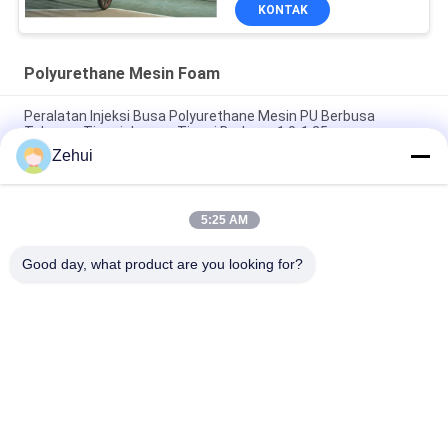
KONTAK
Polyurethane Mesin Foam
Peralatan Injeksi Busa Polyurethane Mesin PU Berbusa
Tekanan Tinggi dengan Tinggi Berbusa 1.0-1.25m
Zehui
Pelanggan ditempatkan Polyurethane Foam Machine dengan
dan 1,0-1,25m Foaming Height dikendalikan oleh PLC
5:25 AM
Sistem Pemanasan Pemanasan Listrik Tekanan Tinggi Mesin
Membungkus PU untuk Long Sheet Foam 50m Conveyor
Good day, what product are you looking for?
Bad Request
Semua
Busa Membuat 
Polyurethane Mesin 
Mesin
Foam
Tekanan Rendah 
Busa Line Produksi
Mesin Foam