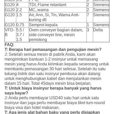
G120
4
TDI, Flame retardant
2
Siemens
G120
2.2
MC, warna
2
Siemens
G120
1.5
Air, Ann, Si, Tin, Warna Anti-
7
Siemens
kuning dll
G120
0,75
Semprot kepala
1
Siemens
VFD-
5.5 /
Oven conveyer bagian dalam,
3
Delta
B
3.7 /
side conveyer line, mesin
1.5
pemotong
FAQ:
T: Berapa hari pemasangan dan pengujian mesin?
J: Setelah semua mesin di pabrik Anda, kami akan
mengirimkan bantuan 1-2 insinyur untuk memasang
mesin yang harus Anda kirimkan kepada seseorang untuk
membantu pemasangan 30 hari selesai.
Setelah itu satu
tukang listrik dan satu insinyur pembusa akan datang
untuk menghubungkan kabel dan menjalankan mesin
dalam 15 hari.
Total 45days mesin bisa berjalan.
T: Untuk biaya insinyur berapa banyak yang harus
saya bayar?
J: Anda perlu membayar USD40 satu hari untuk satu
insinyur dan juga perlu membayar biaya tiket turn-round
biaya visa dan hotel makanan.
T: Apa jenis alat bahan baku yang perlu disiapkan