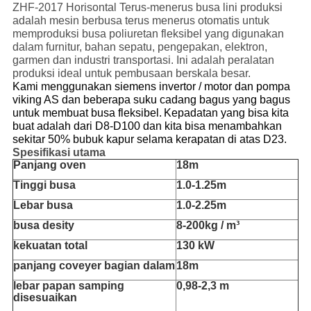
ZHF-2017 Horisontal Terus-menerus busa lini produksi
adalah mesin berbusa terus menerus otomatis untuk
memproduksi busa poliuretan fleksibel yang digunakan
dalam furnitur, bahan sepatu, pengepakan, elektron,
garmen dan industri transportasi. Ini adalah peralatan
produksi ideal untuk pembusaan berskala besar.
Kami menggunakan siemens invertor / motor dan pompa
viking AS dan beberapa suku cadang bagus yang bagus
untuk membuat busa fleksibel.
Kepadatan yang bisa kita
buat adalah dari D8-D100 dan kita bisa menambahkan
sekitar 50% bubuk kapur selama kerapatan di atas D23.
Spesifikasi utama
Panjang oven
18m
Tinggi busa
1.0-1.25m
Lebar busa
1.0-2.25m
busa desity
8-200kg / m³
kekuatan total
130 kW
panjang coveyer bagian dalam
18m
lebar papan samping
0,98-2,3 m
disesuaikan