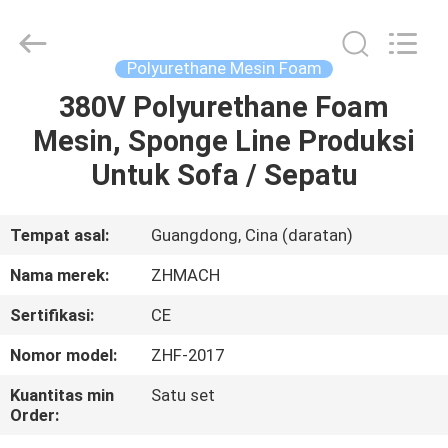
Zehui
machinery
equipment
co.,
ltd.
Polyurethane Mesin Foam
All
Rights
380V Polyurethane Foam
RUMAH
Reserved.
Mesin, Sponge Line Produksi
PRODUK
Untuk Sofa / Sepatu
TENTANG
Tempat asal:
Guangdong, Cina (daratan)
KAMI
Nama merek:
ZHMACH
Sertifikasi:
CE
TUR
Nomor model:
ZHF-2017
PABRIK
Kuantitas min
Satu set
Order:
KONTROL