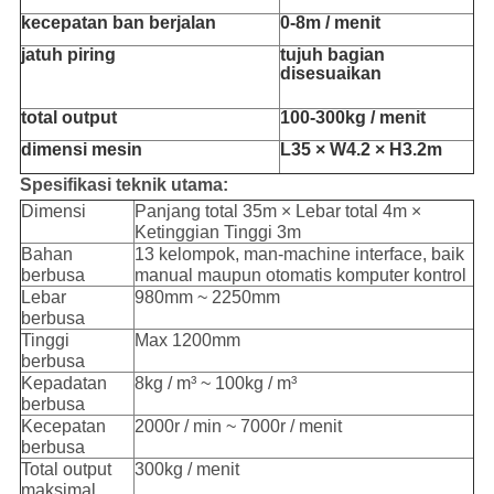
kecepatan ban berjalan
0-8m / menit
jatuh piring
tujuh bagian
disesuaikan
total output
100-300kg / menit
dimensi mesin
L35 × W4.2 × H3.2m
Spesifikasi teknik utama:
Dimensi
Panjang total 35m × Lebar total 4m ×
Ketinggian Tinggi 3m
Bahan
13 kelompok, man-machine interface, baik
berbusa
manual maupun otomatis komputer kontrol
Lebar
980mm ~ 2250mm
berbusa
Tinggi
Max 1200mm
berbusa
Kepadatan
8kg / m³ ~ 100kg / m³
berbusa
Kecepatan
2000r / min ~ 7000r / menit
berbusa
Total output
300kg / menit
maksimal