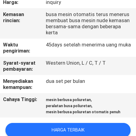
Harga:
inquiry
KUALITAS
Kemasan
busa mesin otomatis terus menerus
rincian:
membuat busa mesin nude kemasan
HUBUNGI
bersama-sama dengan beberapa
KAMI
kerta
Waktu
45days setelah menerima uang muka
pengiriman:
PERMINTAAN
PENAWARAN
Syarat-syarat
Western Union, L / C, T / T
pembayaran:
Menyediakan
dua set per bulan
SITEMAP
kemampuan:
Cahaya Tinggi:
,
mesin berbusa poliuretan
KEBIJAKAN
,
peralatan busa poliuretan
PRIVASI
mesin berbusa poliuretan otomatis penuh
HARGA TERBAIK