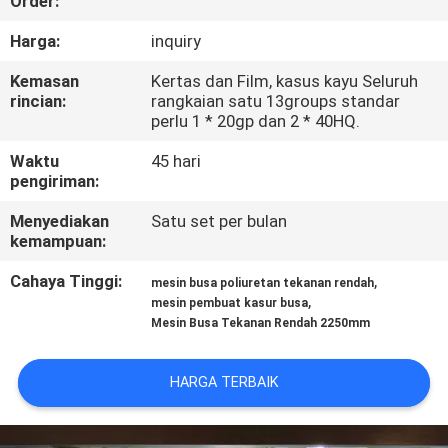
Order:
KUALITAS
Harga:
inquiry
HUBUNGI
Kemasan
Kertas dan Film, kasus kayu Seluruh
rincian:
rangkaian satu 13groups standar
KAMI
perlu 1 * 20gp dan 2 * 40HQ.
Waktu
45 hari
PERMINTAAN
pengiriman:
PENAWARAN
Menyediakan
Satu set per bulan
kemampuan:
SITEMAP
Cahaya Tinggi:
,
mesin busa poliuretan tekanan rendah
,
mesin pembuat kasur busa
Mesin Busa Tekanan Rendah 2250mm
KEBIJAKAN
PRIVASI
HARGA TERBAIK