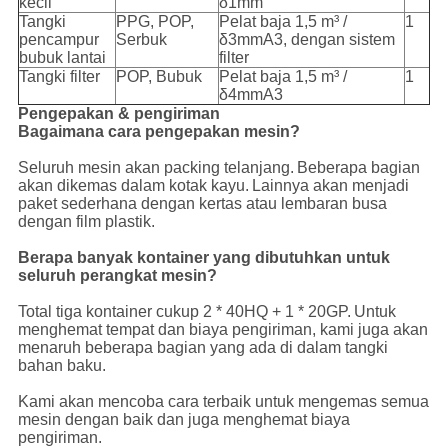
kecil
δ1mm
Tangki
PPG, POP,
Pelat baja 1,5 m³ /
1
pencampur
Serbuk
δ3mmA3, dengan sistem
bubuk lantai
filter
Tangki filter
POP, Bubuk
Pelat baja 1,5 m³ /
1
δ4mmA3
Pengepakan & pengiriman
Bagaimana cara pengepakan mesin?
Seluruh mesin akan packing telanjang.
Beberapa bagian
akan dikemas dalam kotak kayu.
Lainnya akan menjadi
paket sederhana dengan kertas atau lembaran busa
dengan film plastik.
Berapa banyak kontainer yang dibutuhkan untuk
seluruh perangkat mesin?
Total tiga kontainer cukup 2 * 40HQ + 1 * 20GP.
Untuk
menghemat tempat dan biaya pengiriman, kami juga akan
menaruh beberapa bagian yang ada di dalam tangki
bahan baku.
Kami akan mencoba cara terbaik untuk mengemas semua
mesin dengan baik dan juga menghemat biaya
pengiriman.