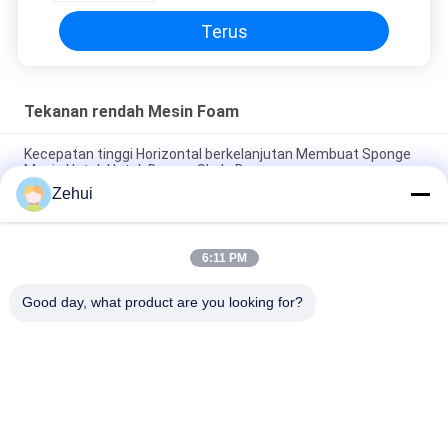
Terus
Tekanan rendah Mesin Foam
Kecepatan tinggi Horizontal berkelanjutan Membuat Sponge
Mesin Untuk Untuk Besar - Skala Busa
Zehui
37KW Sponge Mattress Tekanan Rendah Mesin Foam For Hard
/ Lembut Polyurethane Foam
6:11 PM
Multifungsi Tekanan Rendah Foam Mesin / Continous Sponge
Membuat Line Automatic 200L / min
Good day, what product are you looking for?
Bad Request
Semua
Busa Membuat 
Polyurethane Mesin 
Mesin
Foam