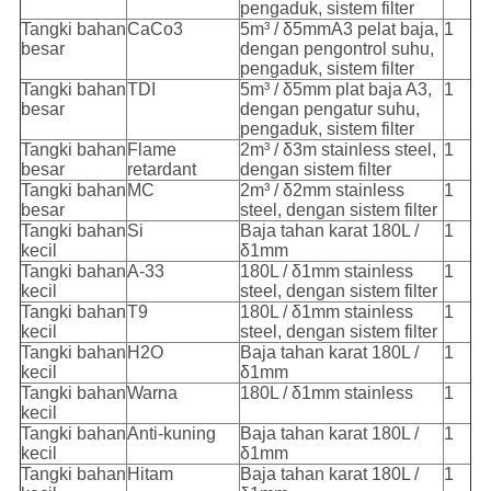
pengaduk, sistem filter
Tangki bahan
CaCo3
5m³ / δ5mmA3 pelat baja,
1
besar
dengan pengontrol suhu,
pengaduk, sistem filter
Tangki bahan
TDI
5m³ / δ5mm plat baja A3,
1
besar
dengan pengatur suhu,
pengaduk, sistem filter
Tangki bahan
Flame
2m³ / δ3m stainless steel,
1
besar
retardant
dengan sistem filter
Tangki bahan
MC
2m³ / δ2mm stainless
1
besar
steel, dengan sistem filter
Tangki bahan
Si
Baja tahan karat 180L /
1
kecil
δ1mm
Tangki bahan
A-33
180L / δ1mm stainless
1
kecil
steel, dengan sistem filter
Tangki bahan
T9
180L / δ1mm stainless
1
kecil
steel, dengan sistem filter
Tangki bahan
H2O
Baja tahan karat 180L /
1
kecil
δ1mm
Tangki bahan
Warna
180L / δ1mm stainless
1
kecil
Tangki bahan
Anti-kuning
Baja tahan karat 180L /
1
kecil
δ1mm
Tangki bahan
Hitam
Baja tahan karat 180L /
1