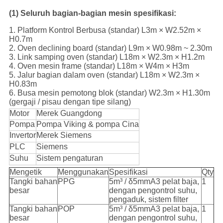
(1) Seluruh bagian-bagian mesin spesifikasi:
1. Platform Kontrol Berbusa (standar) L3m × W2.52m ×
H0.7m
2. Oven declining board (standar) L9m × W0.98m ~ 2.30m
3. Link samping oven (standar) L18m × W2.3m × H1.2m
4. Oven mesin frame (standar) L18m × W4m × H3m
5. Jalur bagian dalam oven (standar) L18m × W2.3m ×
H0.83m
6. Busa mesin pemotong blok (standar) W2.3m × H1.30m
(gergaji / pisau dengan tipe silang)
Motor
Merek Guangdong
Pompa
Pompa Viking & pompa Cina
Invertor
Merek Siemens
PLC
Siemens
Suhu
Sistem pengaturan
Mengetik
Menggunakan
Spesifikasi
Qty
Tangki bahan
PPG
5m³ / δ5mmA3 pelat baja,
1
besar
dengan pengontrol suhu,
pengaduk, sistem filter
Tangki bahan
POP
5m³ / δ5mmA3 pelat baja,
1
besar
dengan pengontrol suhu,