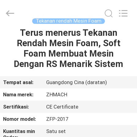
Zehui
machinery
equipment
co.,
ltd.
Tekanan rendah Mesin Foam
All
Rights
Terus menerus Tekanan
RUMAH
Reserved.
Rendah Mesin Foam, Soft
PRODUK
Foam Membuat Mesin
Dengan RS Menarik Sistem
TENTANG
KAMI
Tempat asal:
Guangdong Cina (daratan)
Nama merek:
ZHMACH
TUR
Sertifikasi:
CE Certificate
PABRIK
Nomor model:
ZFP-2017
KONTROL
Kuantitas min
Satu set