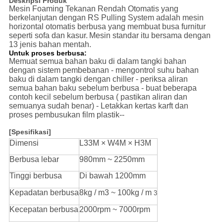
Deskripsi Produk
Mesin Foaming Tekanan Rendah Otomatis yang
berkelanjutan dengan RS Pulling System adalah mesin
horizontal otomatis berbusa yang membuat busa furnitur
seperti sofa dan kasur.
Mesin standar itu bersama dengan
13 jenis bahan mentah.
Untuk proses berbusa:
Memuat semua bahan baku di dalam tangki bahan
dengan sistem pembebanan - mengontrol suhu bahan
baku di dalam tangki dengan chiller - periksa aliran
semua bahan baku sebelum berbusa - buat beberapa
contoh kecil sebelum berbusa ( pastikan aliran dan
semuanya sudah benar) - Letakkan kertas karft dan
proses pembusukan film plastik--
[Spesifikasi]
Dimensi
L33M × W4M × H3M
Berbusa lebar
980mm ~ 2250mm
Tinggi berbusa
Di bawah 1200mm
Kepadatan berbusa
8kg / m3 ~ 100kg / m
3
Kecepatan berbusa
2000rpm ~ 7000rpm